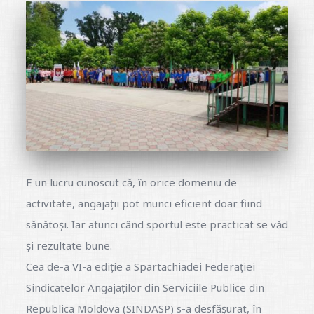
E un lucru cunoscut că, în orice domeniu de
activitate, angajații pot munci eficient doar fiind
sănătoși. Iar atunci când sportul este practicat se văd
și rezultate bune.
Cea de-a VI-a ediție a Spartachiadei Federației
Sindicatelor Angajaților din Serviciile Publice din
Republica Moldova (SINDASP) s-a desfășurat, în