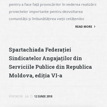
pentru a face față provocărilor în vederea realizării
proiectelor importante pentru dezvoltarea
comunității și îmbunătățirea vieții cetățenilor.
READ MORE
Spartachiada Federației
Sindicatelor Angajaților din
Serviciile Publice din Republica
Moldova, ediția VI-a
POSTAT DE
LA
12 IUNIE 2018