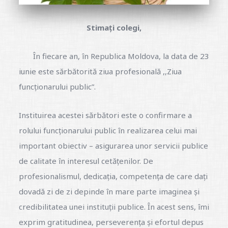
Stimați colegi,
În fiecare an, în Republica Moldova, la data de 23
iunie este sărbătorită ziua profesională ,,Ziua
funcționarului public”.
Instituirea acestei sărbători este o confirmare a
rolului funcționarului public în realizarea celui mai
important obiectiv – asigurarea unor servicii publice
de calitate în interesul cetățenilor. De
profesionalismul, dedicația, competența de care dați
dovadă zi de zi depinde în mare parte imaginea și
credibilitatea unei instituții publice. În acest sens, îmi
exprim gratitudinea, perseverența și efortul depus