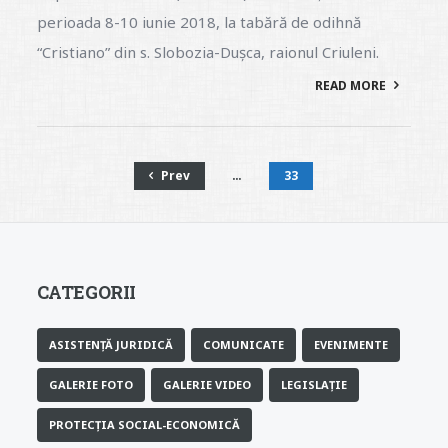
perioada 8-10 iunie 2018, la tabără de odihnă
“Cristiano” din s. Slobozia-Dușca, raionul Criuleni.
READ MORE
Prev
…
33
CATEGORII
ASISTENȚĂ JURIDICĂ
COMUNICATE
EVENIMENTE
GALERIE FOTO
GALERIE VIDEO
LEGISLAȚIE
PROTECȚIA SOCIAL-ECONOMICĂ