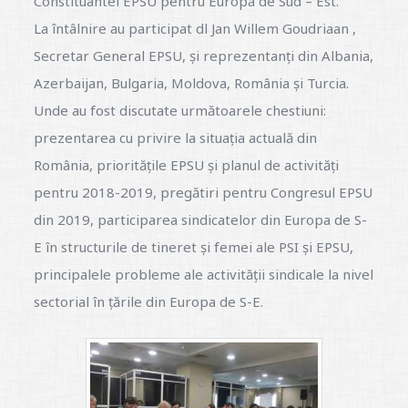
Constituantei EPSU pentru Europa de Sud – Est.
La întâlnire au participat dl Jan Willem Goudriaan ,
Secretar General EPSU, şi reprezentanţi din Albania,
Azerbaijan, Bulgaria, Moldova, România şi Turcia.
Unde au fost discutate următoarele chestiuni:
prezentarea cu privire la situația actuală din
România, prioritățile EPSU și planul de activități
pentru 2018-2019, pregătiri pentru Congresul EPSU
din 2019, participarea sindicatelor din Europa de S-
E în structurile de tineret și femei ale PSI și EPSU,
principalele probleme ale activității sindicale la nivel
sectorial în țările din Europa de S-E.