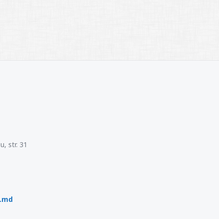
, str. 31
p.md