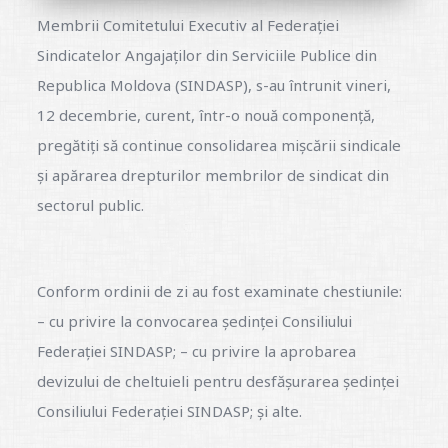
Membrii Comitetului Executiv al Federației
Sindicatelor Angajaților din Serviciile Publice din
Republica Moldova (SINDASP), s-au întrunit vineri,
12 decembrie, curent, într-o nouă componență,
pregătiți să continue consolidarea mișcării sindicale
și apărarea drepturilor membrilor de sindicat din
sectorul public.
Conform ordinii de zi au fost examinate chestiunile:
– cu privirе la сonvoсarеa ședinței Consiliului
Fеdеrațiеi SINDASP; – cu privire la aprobarea
devizului de cheltuieli pentru desfășurarea ședinței
Consiliului Federației SINDASP; și alte.