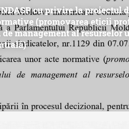
INDASP cu privire la proiectul d
rmative (promovarea eticii prof
i de management al resurselor 
ntrală)