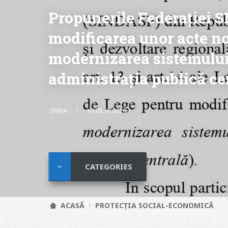
Propunerile Federației S
modificarea unor acte no
modernizarea sistemulu
administrația publică ce
INNA
6 IULIE 2026
CATEGORIES
ACASĂ
PROTECȚIA SOCIAL-ECONOMICĂ