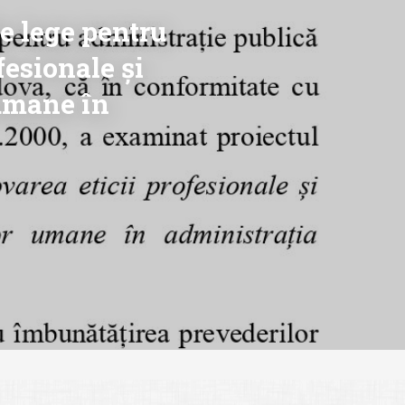
e lege pentru
esionale și
umane în