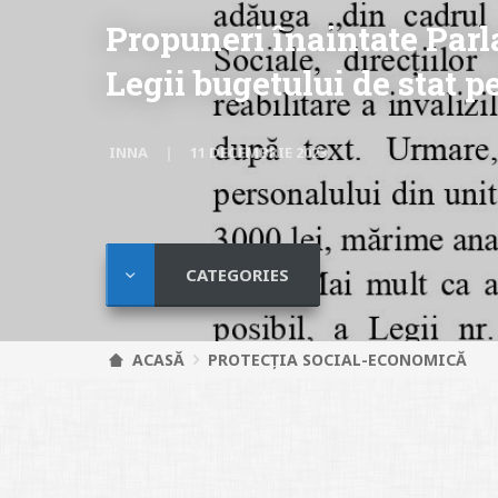
Propuneri înaintate Parl
Legii bugetului de stat p
INNA
11 DECEMBRIE 2023
CATEGORIES
ACASĂ
PROTECȚIA SOCIAL-ECONOMICĂ