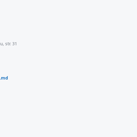
, str. 31
p.md