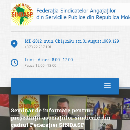
MD-2012, mun. Chișinău, str. 31 August 1989, 129
+373 22 237 101
Luni - Vineri 8:00 - 17:00
Pauza 12:00 - 13:00
Seminar de informare pentru
președinții asociațiilor sindicale din
cadrul Federației SINDASP