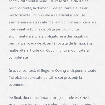
conținutul Codului muncii au referire la clauza de
neconcurență, la domeniul de aplicare a evaluării
performanței individuale a salariatului, etc. De
asemenea s-a atras atenția la modificarea cu care s-a
intervenit la forma de plată pentru munca
suplimentară și plata obligatorie a despăgubirii
pentru perioada de absență forțată de la muncă și
multe alte articole din Codul muncii modificate și
completate.
În acest context, dl Eugeniu Covrig a răspuns la toate
întrebările adresate de către cei prezenți la
eveniment.
Pe final, dna Liuba Rotaru, președintele AS CNAS,
președinte interimar a Federației SINDASP a adus în