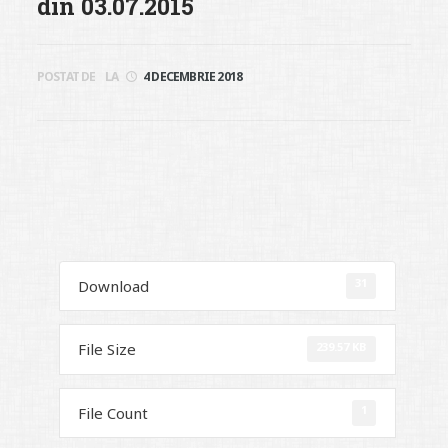
din 03.07.2015
POSTAT DE
LA
4 DECEMBRIE 2018
31
Download
239.57 KB
File Size
1
File Count