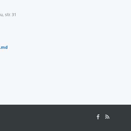
, str. 31
p.md