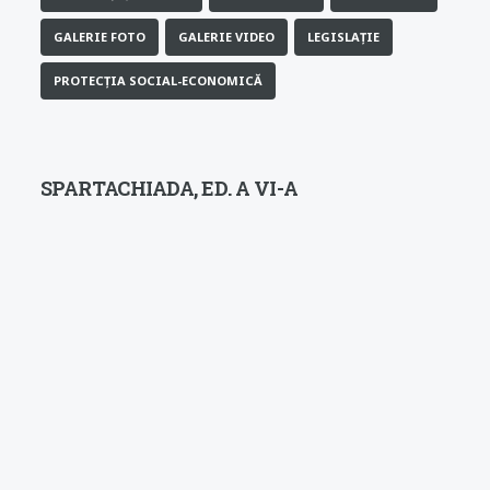
asociației sindicale.
GALERIE FOTO
GALERIE VIDEO
LEGISLAȚIE
PROTECȚIA SOCIAL-ECONOMICĂ
SPARTACHIADA, ED. A VI-A